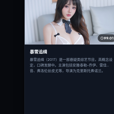
99:01
暴雪追缉
暴雪追缉（2017）是一部悬疑类综艺节目，高概念设
定，口碑发酵中。主演包括安雅·泰勒-乔伊、雷佳
音、弗洛伦丝·皮尤等，导演为克里斯托弗·诺兰。