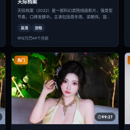
天际档案
天际档案（2022）是一部科幻类院线级影片，强类型
节奏，口碑发酵中。主演包括周冬雨、梁朝伟、提莫
西·查拉梅等，导演为陈凯歌。
高清
流畅
12万
49个月前
热门
99:27