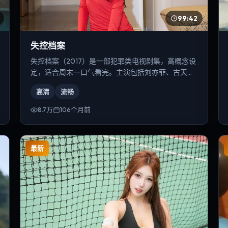
99:42
失控档案
失控档案（2017）是一部犯罪类电视剧集，高概念设
定，适合周末一口气看完。主演包括刘亦菲、古天
乐、周迅等，导演为陈凯歌。
高清
流畅
8.7万
106个月前
最新