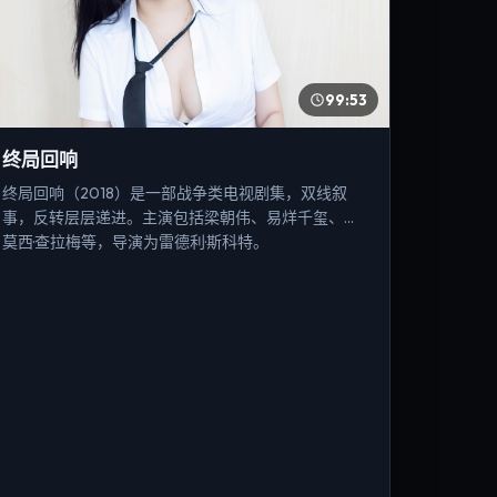
99:53
终局回响
终局回响（2018）是一部战争类电视剧集，双线叙
事，反转层层递进。主演包括梁朝伟、易烊千玺、提
莫西·查拉梅等，导演为雷德利·斯科特。