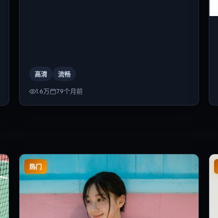
高清
流畅
1.6万
79个月前
热门