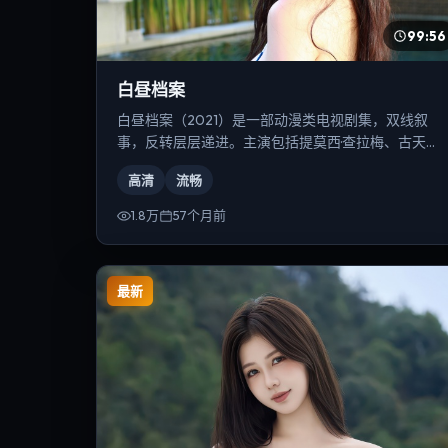
99:56
白昼档案
白昼档案（2021）是一部动漫类电视剧集，双线叙
事，反转层层递进。主演包括提莫西·查拉梅、古天
乐、雷佳音等，导演为丹尼斯·维伦纽瓦。
高清
流畅
1.8万
57个月前
最新