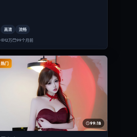
高清
流畅
12万
99个月前
热门
99:18