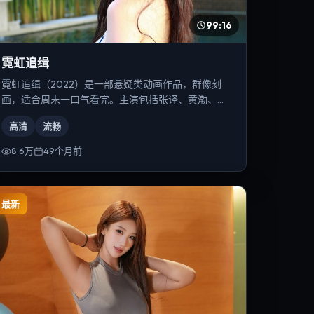
99:16
霓虹追缉
霓虹追缉（2022）是一部悬疑类动画作品，群像刻
画，适合周末一口气看完。主演包括张译、黄渤、提
莫西·查拉梅等，导演为郭帆。
高清
流畅
8.6万
49个月前
最新