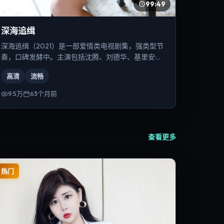
99:49
深海追缉
深海追缉（2021）是一部爱情类电视剧集，强类型节
奏，口碑发酵中。主演包括沈腾、刘德华、基里安·墨
菲等，导演为宁浩。
高清
流畅
9.5万
63个月前
查看更多
热门