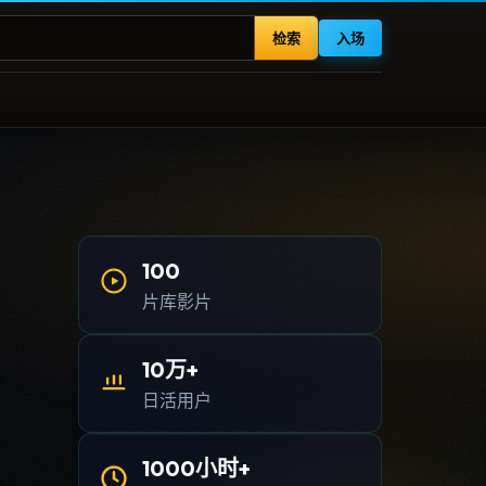
检索
入场
100
片库影片
10万+
日活用户
1000小时+