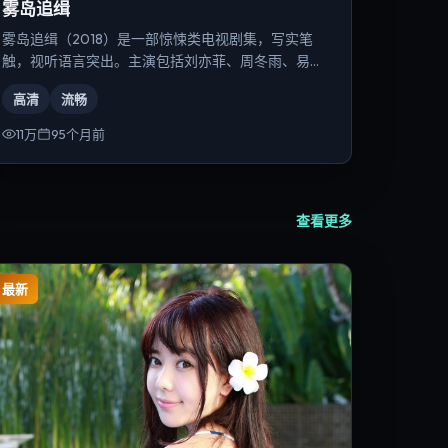
雾岛追缉
雾岛追缉（2018）是一部惊悚类电视剧集，写实笔
触，视听语言突出。主演包括刘亦菲、周冬雨、易烊
千玺等，导演为乌尔善。
高清
流畅
11万
95个月前
查看更多
最新