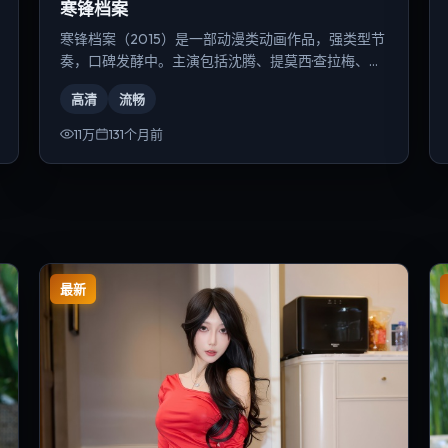
寒锋档案
寒锋档案（2015）是一部动漫类动画作品，强类型节
奏，口碑发酵中。主演包括沈腾、提莫西·查拉梅、张
译等，导演为奉俊昊。
高清
流畅
11万
131个月前
最新